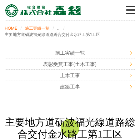
森グループ
事業内容
採用情報
施工実績
会社概要
森の家
ブログ
HOME
施工実績一覧
…
主要地方道砺波福光線道路総合交付金水路工第1工区
施工実績一覧
表彰受賞工事(土木工事)
土木工事
建築工事
主要地方道砺波福光線道路総
合交付金水路工第1工区