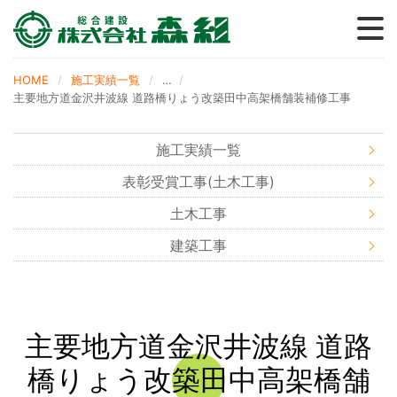
森グループ
事業内容
採用情報
施工実績
会社概要
森の家
ブログ
HOME
施工実績一覧
…
主要地方道金沢井波線 道路橋りょう改築田中高架橋舗装補修工事
施工実績一覧
表彰受賞工事(土木工事)
土木工事
建築工事
主要地方道金沢井波線 道路
橋りょう改築田中高架橋舗