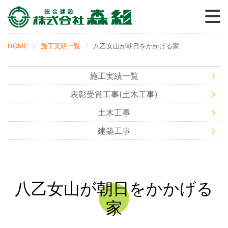
森グループ
事業内容
採用情報
施工実績
会社概要
森の家
ブログ
HOME
施工実績一覧
八乙女山が朝日をかかげる家
施工実績一覧
表彰受賞工事(土木工事)
土木工事
建築工事
八乙女山が朝日をかかげる
家