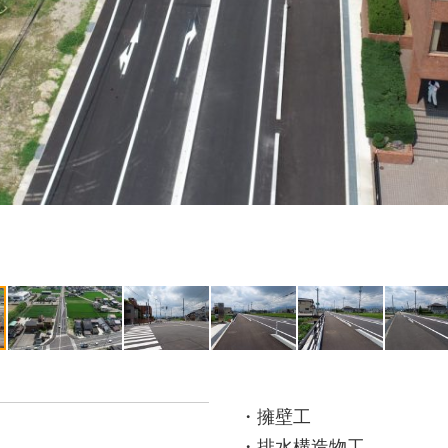
・擁壁工
・排水構造物工